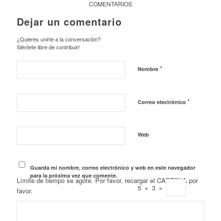
COMENTARIOS
Dejar un comentario
¿Quieres unirte a la conversación?
Siéntete libre de contribuir!
*
Nombre
*
Correo electrónico
Web
Guarda mi nombre, correo electrónico y web en este navegador
para la próxima vez que comente.
Límite de tiempo se agote. Por favor, recargar el CAPTCHA por
5
×
3
=
favor.