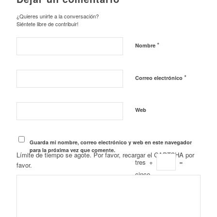
¿Quieres unirte a la conversación?
Siéntete libre de contribuir!
*
Nombre
*
Correo electrónico
Web
Guarda mi nombre, correo electrónico y web en este navegador
para la próxima vez que comente.
Límite de tiempo se agote. Por favor, recargar el CAPTCHA por
tres
+
=
favor.
cinco